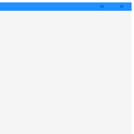
<<
>>