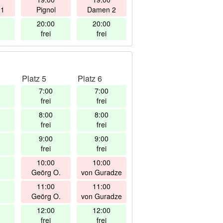
 1
Pignol
Damen 2
20:00
20:00
frei
frei
Platz 5
Platz 6
7:00
7:00
frei
frei
8:00
8:00
frei
frei
9:00
9:00
frei
frei
10:00
10:00
Geörg O.
von Guradze
11:00
11:00
Geörg O.
von Guradze
12:00
12:00
frei
frei