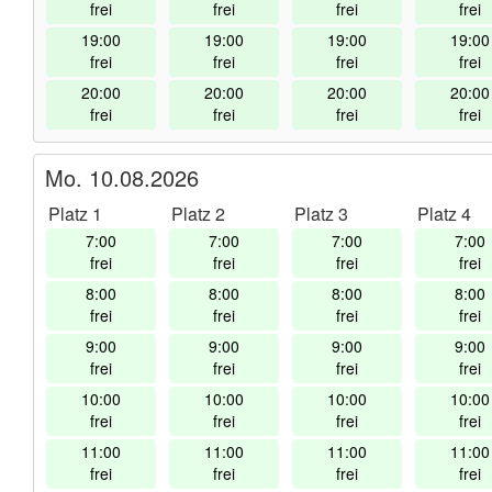
frei
frei
frei
frei
19:00
19:00
19:00
19:00
frei
frei
frei
frei
20:00
20:00
20:00
20:00
frei
frei
frei
frei
Mo. 10.08.2026
Platz 1
Platz 2
Platz 3
Platz 4
7:00
7:00
7:00
7:00
frei
frei
frei
frei
8:00
8:00
8:00
8:00
frei
frei
frei
frei
9:00
9:00
9:00
9:00
frei
frei
frei
frei
10:00
10:00
10:00
10:00
frei
frei
frei
frei
11:00
11:00
11:00
11:00
frei
frei
frei
frei